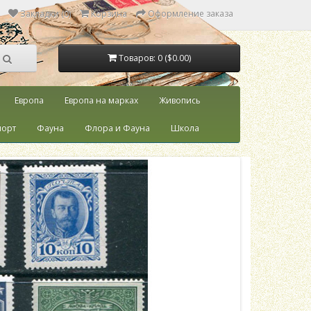
Закладки (0)
Корзина
Оформление заказа
Товаров: 0 ($0.00)
Европа
Европа на марках
Живопись
порт
Фауна
Флора и Фауна
Школа