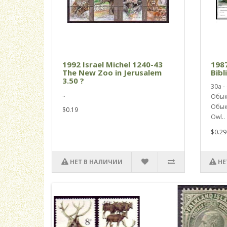
1992 Israel Michel 1240-43
1987
The New Zoo in Jerusalem
Bibl
3.50 ?
30a -
..
Обык
Обык
$0.19
Owl..
$0.29
НЕТ В НАЛИЧИИ
НЕ