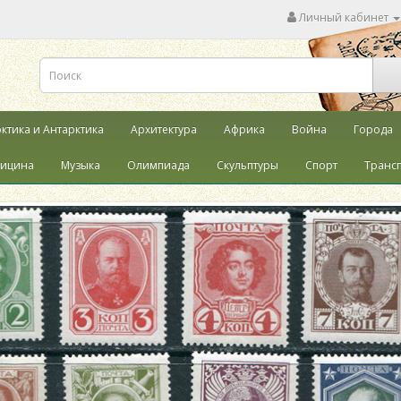
Личный кабинет
ктика и Антарктика
Архитектура
Африка
Война
Города
ицина
Музыка
Олимпиада
Скульптуры
Спорт
Транс