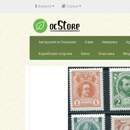
$
Валюта
Статьи
Австралия и Океания
Азия
Америка
Ар
Карибские острова
Кино
Классика
Мед