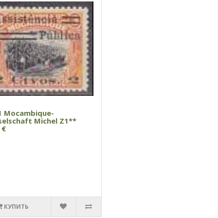
1 Mocambique-
elschaft Michel Z1**
 €
КУПИТЬ