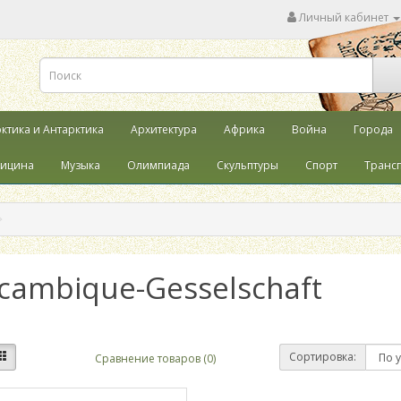
Личный кабинет
ктика и Антарктика
Архитектура
Африка
Война
Города
ицина
Музыка
Олимпиада
Скульптуры
Спорт
Транс
cambique-Gesselschaft
Сортировка:
Сравнение товаров (0)