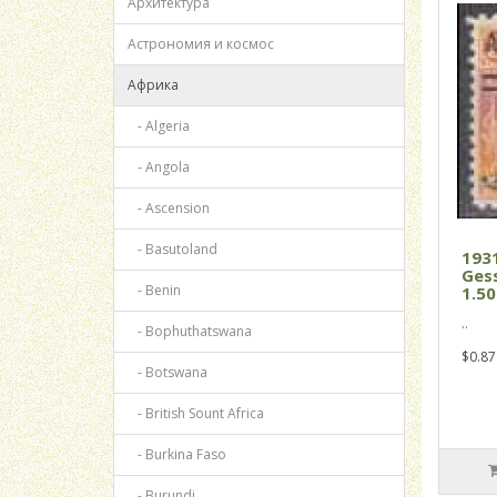
Архитектура
Астрономия и космос
Африка
- Algeria
- Angola
- Ascension
- Basutoland
193
Gess
- Benin
1.50
..
- Bophuthatswana
$0.87
- Botswana
- British Sount Africa
- Burkina Faso
- Burundi