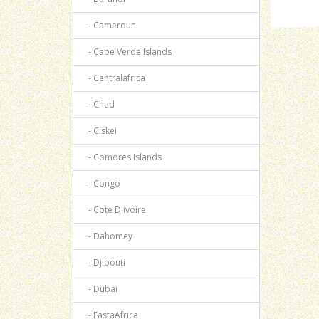
- Cameroun
- Cape Verde Islands
- Centralafrica
- Chad
- Ciskei
- Comores Islands
- Congo
- Cote D'ivoire
- Dahomey
- Djibouti
- Dubai
- EastaAfrica