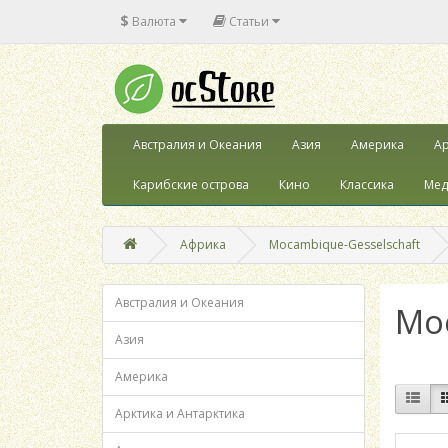
$
Валюта
Статьи
Австралия и Океания
Азия
Америка
Ар
Карибские острова
Кино
Классика
Мед
Африка
Mocambique-Gesselschaft
Австралия и Океания
Mo
Азия
Америка
Арктика и Антарктика