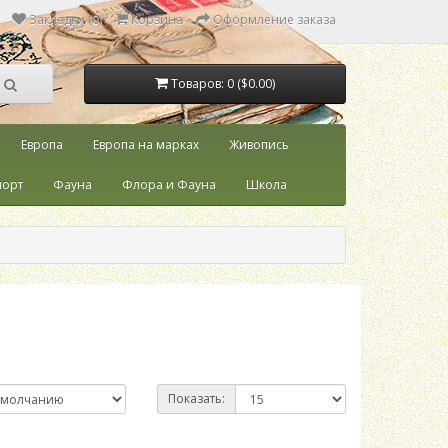
Закладки (0)
Корзина
Оформление заказа
Товаров: 0 ($0.00)
Европа
Европа на марках
Живопись
порт
Фауна
Флора и Фауна
Школа
Показать: