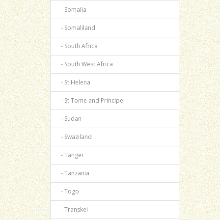
- Somalia
- Somaliland
- South Africa
- South West Africa
- St Helena
- St Tome and Principe
- Sudan
- Swaziland
- Tanger
- Tanzania
- Togo
- Transkei