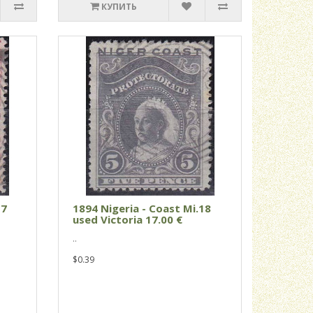
КУПИТЬ
17
1894 Nigeria - Coast Mi.18
used Victoria 17.00 €
..
$0.39