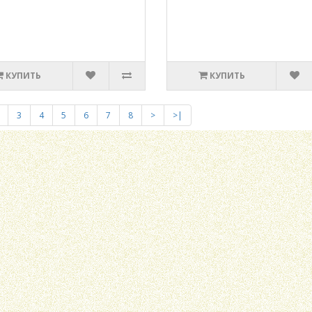
КУПИТЬ
КУПИТЬ
3
4
5
6
7
8
>
>|