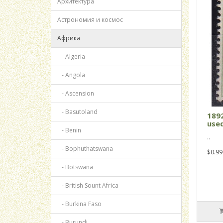
Архитектура
Астрономия и космос
Африка
- Algeria
- Angola
- Ascension
- Basutoland
1892
used
- Benin
..
- Bophuthatswana
$0.99
- Botswana
- British Sount Africa
- Burkina Faso
- Burundi