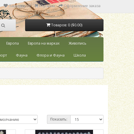
Закладки (0)
Корзина
Оформление заказа
Товаров: 0 ($0.00)
Европа
Европа на марках
Живопись
порт
Фауна
Флора и Фауна
Школа
Показать: