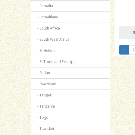
- Somalia
- Somaliland
- South Africa
- South West Africa
1
2
- St Helena
- St Tome and Principe
- Sudan
- Swaziland
- Tanger
- Tanzania
- Togo
- Transkei