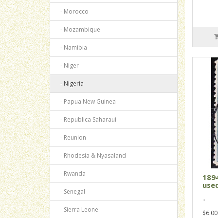
- Morocco
- Mozambique
- Namibia
- Niger
- Nigeria
- Papua New Guinea
- Republica Saharaui
- Reunion
- Rhodesia & Nyasaland
- Rwanda
1894
used
- Senegal
..
- Sierra Leone
$6.00