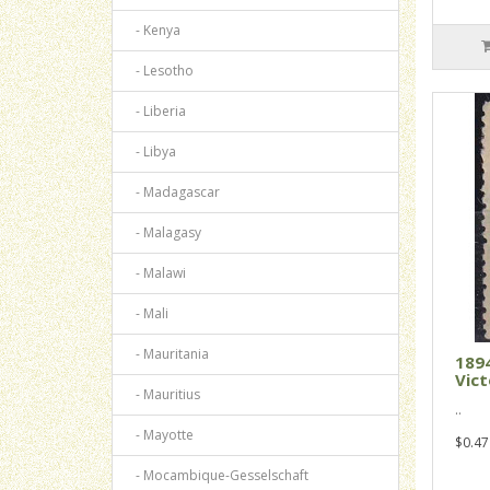
- Kenya
- Lesotho
- Liberia
- Libya
- Madagascar
- Malagasy
- Malawi
- Mali
- Mauritania
1894
Vict
- Mauritius
..
- Mayotte
$0.47
- Mocambique-Gesselschaft