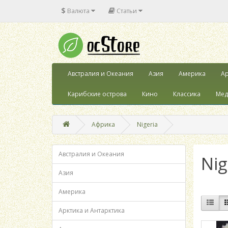
$
Валюта
Статьи
Австралия и Океания
Азия
Америка
Ар
Карибские острова
Кино
Классика
Мед
Африка
Nigeria
Австралия и Океания
Nig
Азия
Америка
Арктика и Антарктика