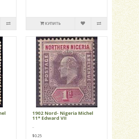
КУПИТЬ
hel
1902 Nord- Nigeria Michel
11* Edward VII
..
$0.25