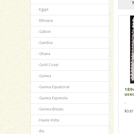
- Egypt
- Ethiopia
- Gabon
- Gambia
- Ghana
- Gold Coast
- Guinea
- Guinea Equatorial
1894
used
- Guinea Espanola
..
- Guinea-Bissau
$0.81
- Haute-Volta
- Ifni