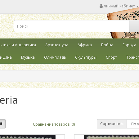
Личный кабинет
ктика и Антарктика
Архитектура
Африка
Война
Города
ицина
Музыка
Олимпиада
Скульптуры
Спорт
Транс
eria
Сортировка:
Сравнение товаров (0)