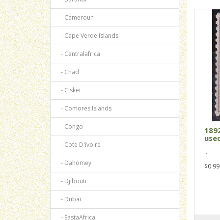
- Cameroun
- Cape Verde Islands
- Centralafrica
- Chad
- Ciskei
- Comores Islands
- Congo
1892
used
- Cote D'ivoire
..
- Dahomey
$0.99
- Djibouti
- Dubai
- EastaAfrica