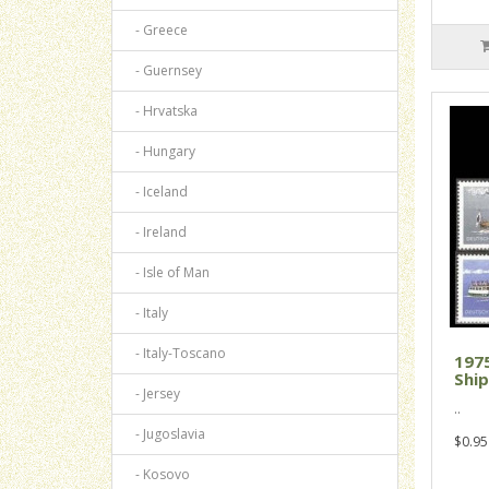
- Greece
- Guernsey
- Hrvatska
- Hungary
- Iceland
- Ireland
- Isle of Man
- Italy
- Italy-Toscano
1975
Ship
- Jersey
..
- Jugoslavia
$0.95
- Kosovo