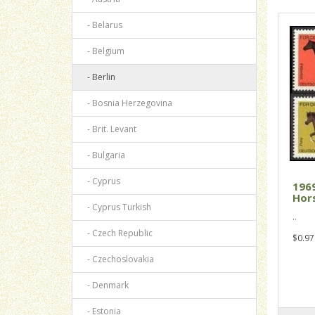
- Belarus
- Belgium
- Berlin
- Bosnia Herzegovina
- Brit. Levant
- Bulgaria
- Cyprus
1969
Hors
- Cyprus Turkish
..
- Czech Republic
$0.97
- Czechoslovakia
- Denmark
- Estonia