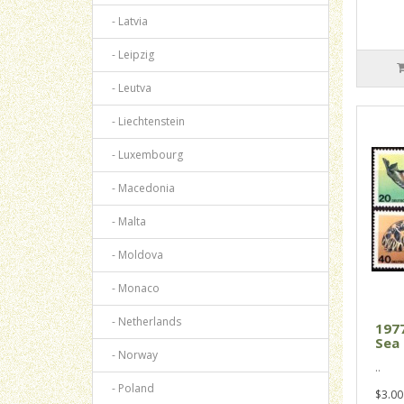
- Latvia
- Leipzig
- Leutva
- Liechtenstein
- Luxembourg
- Macedonia
- Malta
- Moldova
- Monaco
- Netherlands
1977
Sea 
- Norway
..
- Poland
$3.00