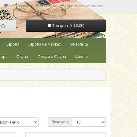
Закладки (0)
Корзина
Оформление заказа
Товаров: 0 ($0.00)
Европа
Европа на марках
Живопись
порт
Фауна
Флора и Фауна
Школа
Показать: