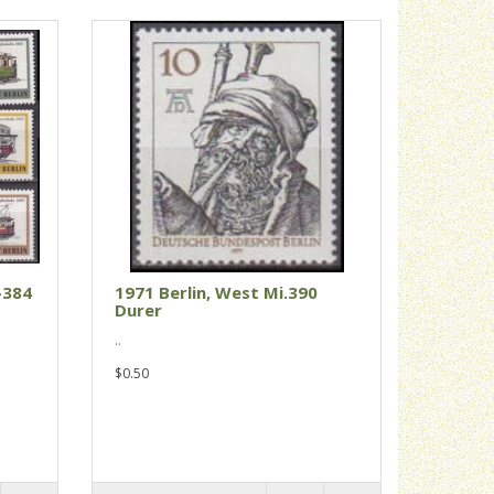
-384
1971 Berlin, West Mi.390
Durer
..
$0.50