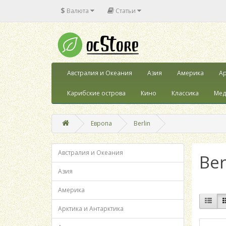
$
Валюта
Статьи
Австралия и Океания
Азия
Америка
Ар
Карибские острова
Кино
Классика
Мед
Европа
Berlin
Австралия и Океания
Ber
Азия
Америка
Арктика и Антарктика