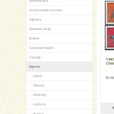
Архитектура
Астрономия и космос
Африка
Великие люди
Война
Гашеные марки
Города
1965
Chil
Европа
..
- Aland
$0.98
- Albania
- Alderney
- Andorra
- Austria