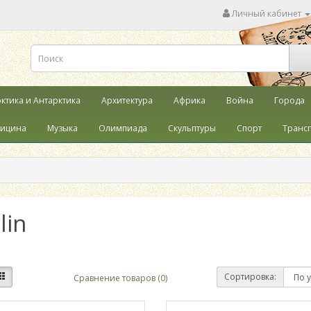
Личный кабинет
ктика и Антарктика
Архитектура
Африка
Война
Города
ицина
Музыка
Олимпиада
Скульптуры
Спорт
Транс
lin
Сортировка:
Сравнение товаров (0)