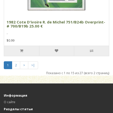
1982 Cote D'ivoire R. de Michel 751/B24b Overprint-
# 700/B19b 25.00 €
..
$0.99
1
2
>
>|
Показано с 1 по 15 из 27 (всего 2 страниц)
Информация
О сайте
Разделы статьи