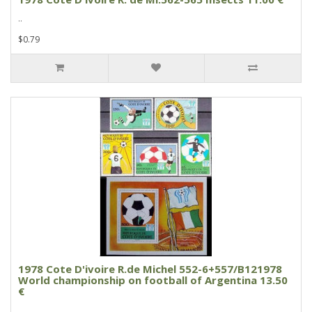
..
$0.79
1978 Cote D'ivoire R.de Michel 552-6+557/B121978
World championship on football of Argentina 13.50
€
..