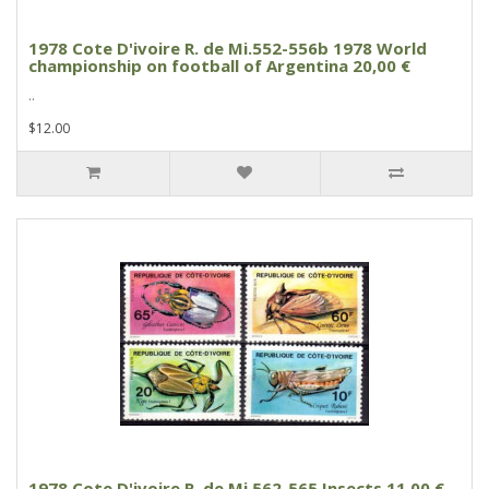
1978 Cote D'ivoire R. de Mi.552-556b 1978 World
championship on football of Argentina 20,00 €
..
$12.00
1978 Cote D'ivoire R. de Mi.562-565 Insects 11.00 €