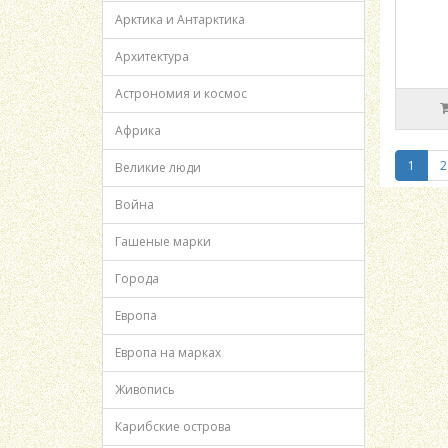
Арктика и Антарктика
Архитектура
Астрономия и космос
Африка
1
2
Великие люди
Война
Гашеные марки
Города
Европа
Европа на марках
Живопись
Карибские острова