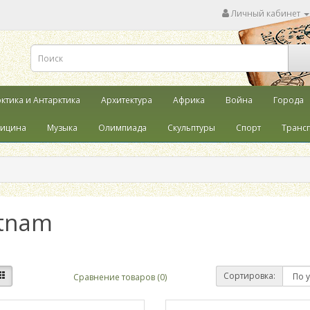
Личный кабинет
ктика и Антарктика
Архитектура
Африка
Война
Города
ицина
Музыка
Олимпиада
Скульптуры
Спорт
Транс
etnam
Сортировка:
Сравнение товаров (0)