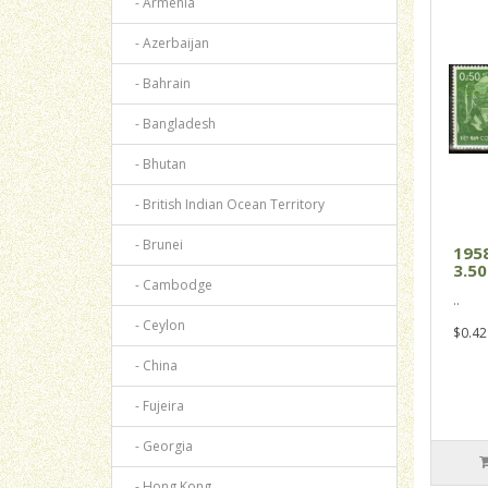
- Armenia
- Azerbaijan
- Bahrain
- Bangladesh
- Bhutan
- British Indian Ocean Territory
- Brunei
195
3.50
- Cambodge
..
- Ceylon
$0.42
- China
- Fujeira
- Georgia
- Hong Kong