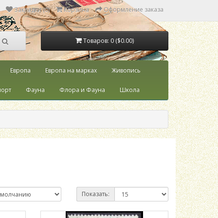
Закладки (0)
Корзина
Оформление заказа
Товаров: 0 ($0.00)
Европа
Европа на марках
Живопись
порт
Фауна
Флора и Фауна
Школа
Показать: