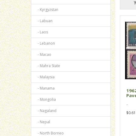
- Kyrgyzstan
- Labuan
- Laos
- Lebanon
- Macao
- Mahra State
- Malaysia
- Manama
196
Pave
- Mongolia
..
- Nagaland
$0.61
- Nepal
- North Borneo