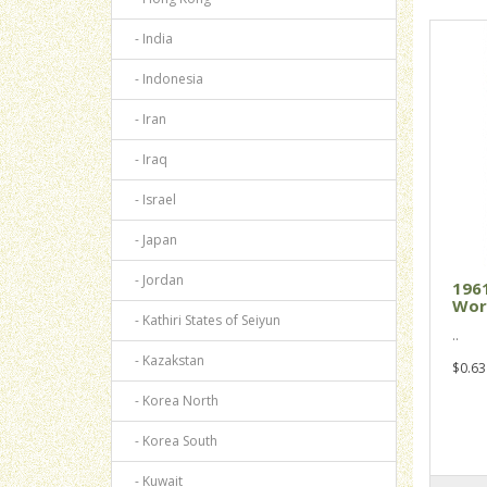
- India
- Indonesia
- Iran
- Iraq
- Israel
- Japan
- Jordan
196
Work
- Kathiri States of Seiyun
..
- Kazakstan
$0.63
- Korea North
- Korea South
- Kuwait