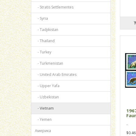
- Stratis Settlementes
- Syria
- Tadjikistan
- Thailand
- Turkey
- Turkmenistan
- United Arab Emirates
- Upper Yafa
- Uzbekistan
- Vietnam
196
Faun
- Yemen
..
Америка
$0.46