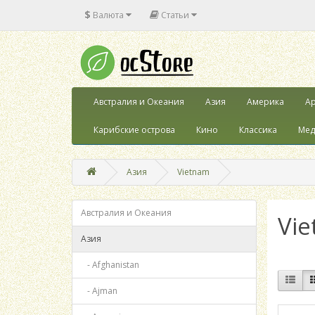
$
Валюта
Статьи
Австралия и Океания
Азия
Америка
Ар
Карибские острова
Кино
Классика
Мед
Азия
Vietnam
Австралия и Океания
Vi
Азия
- Afghanistan
- Ajman