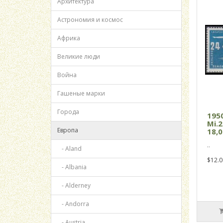
Архитектура
Астрономия и космос
Африка
Великие люди
Война
Гашеные марки
Города
195
Mi.
Европа
18,0
..
- Aland
$12.0
- Albania
- Alderney
- Andorra
- Austria