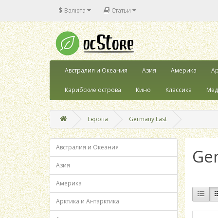
$
Валюта
Статьи
Австралия и Океания
Азия
Америка
Ар
Карибские острова
Кино
Классика
Мед
Европа
Germany East
Австралия и Океания
Ge
Азия
Америка
Арктика и Антарктика