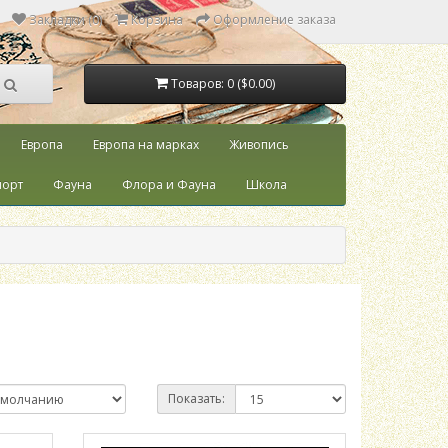
Закладки (0)
Корзина
Оформление заказа
Товаров: 0 ($0.00)
Европа
Европа на марках
Живопись
порт
Фауна
Флора и Фауна
Школа
Показать: