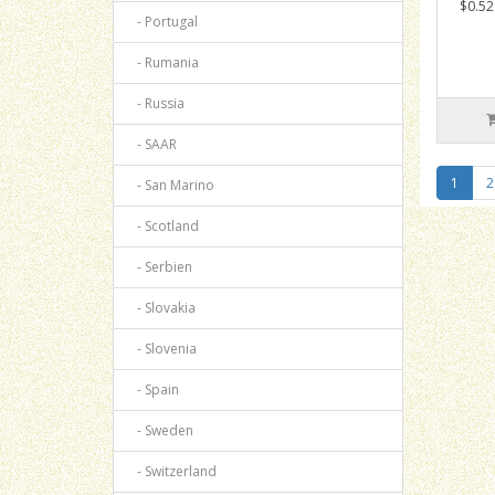
$0.52
- Portugal
- Rumania
- Russia
- SAAR
1
2
- San Marino
- Scotland
- Serbien
- Slovakia
- Slovenia
- Spain
- Sweden
- Switzerland