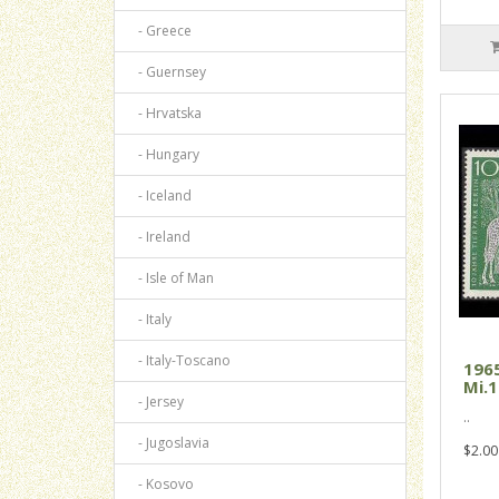
- Greece
- Guernsey
- Hrvatska
- Hungary
- Iceland
- Ireland
- Isle of Man
- Italy
- Italy-Toscano
196
Mi.1
- Jersey
..
- Jugoslavia
$2.00
- Kosovo