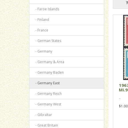
- Faroe Islands
- Finland
- France
- German States
- Germany
- Germany & Area
- Germany Baden
- Germany East
196
Mi.9
- Germany Reich
..
- Germany West
$1.00
- Gibraltar
- Great Britain