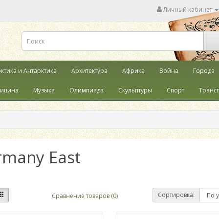
Личный кабинет
ктика и Антарктика
Архитектура
Африка
Война
Города
ицина
Музыка
Олимпиада
Скульптуры
Спорт
Транс
rmany East
Сортировка:
Сравнение товаров (0)