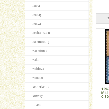
- Latvia
- Leipzig
- Leutva
- Liechtenstein
- Luxembourg
- Macedonia
- Malta
- Moldova
- Monaco
- Netherlands
196
Mi.1
- Norway
0,80
..
- Poland